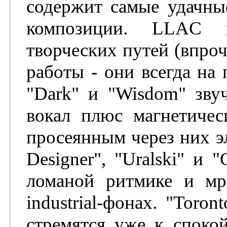
содержит самые удачны
композиции. LLAC н
творческих путей (впро
работы - они всегда на 
"Dark" и "Wisdom" зву
вокал плюс магнетичес
просеянным через них э
Designer", "Uralski" и 
ломаной ритмике и мр
industrial-фонах. "Toron
стремятся уже к споко