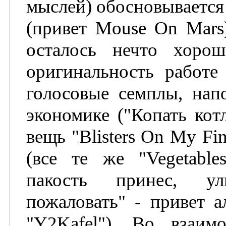
мыслей) обосновывается
(привет Mouse On Mars)
осталось нечто хорош
оригинальность работе
голосовые семплы, нап
экономике ("Копать кот
вещь "Blisters On My Fi
(все те же "Vegetable
пакость принес, ул
пожаловать" - привет а
"Y2Kafel"). Во взаим